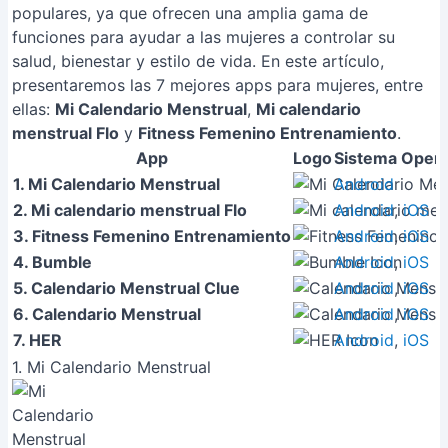
populares, ya que ofrecen una amplia gama de
funciones para ayudar a las mujeres a controlar su
salud, bienestar y estilo de vida. En este artículo,
presentaremos las 7 mejores apps para mujeres, entre
ellas:
Mi Calendario Menstrual
,
Mi calendario
menstrual Flo
y
Fitness Femenino Entrenamiento
.
App
Logo
Sistema Opera
1. Mi Calendario Menstrual
Android
2. Mi calendario menstrual Flo
Android
,
iOS
3. Fitness Femenino Entrenamiento
Android
,
iOS
4. Bumble
Android
,
iOS
5. Calendario Menstrual Clue
Android
,
iOS
6. Calendario Menstrual
Android
,
iOS
7. HER
Android
,
iOS
1. Mi Calendario Menstrual