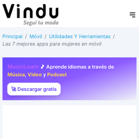
Principal
/
Móvil
/
Utilidades Y Herramientas
/
Las 7 mejores apps para mujeres en móvil
MusicLearn
🎵 Aprende idiomas a través de
Música
,
Video
y
Podcast
🚀 Descargar gratis