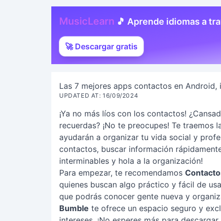
MusicLearn
🎵 Aprende idiomas a tr
🚀 Descargar gratis
Las 7 mejores apps contactos en Android, 
UPDATED AT: 16/09/2024
¡Ya no más líos con los contactos! ¿Cansa
recuerdas? ¡No te preocupes! Te traemos l
ayudarán a organizar tu vida social y prof
contactos, buscar información rápidamente y
interminables y hola a la organización!
Para empezar, te recomendamos
Contacto
quienes buscan algo práctico y fácil de us
que podrás conocer gente nueva y organizar
Bumble
te ofrece un espacio seguro y exc
intereses. ¡No esperes más para descargar e