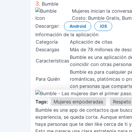
3.
Bumble
Mujeres inician la convers
Costo:
Bumble Gratis, Bu
Descargar:
Android
iOS
Información de la aplicación
Categoría
Aplicación de citas
Descargas
Más de 78 millones de des
Bumble es una aplicación de
Características
coincidir con otras persona
Bumble es para cualquier p
Para Quién
románticas, platónicas o pr
con personas que comparten 
Tags:
Mujeres empoderadas
Respeto 
Bumble es una app de contactos que busca 
experiencia, se queda corta. Aunque enti
haya personas que te den like cerca de ti 
Esto me parece una clara estrategia para pr