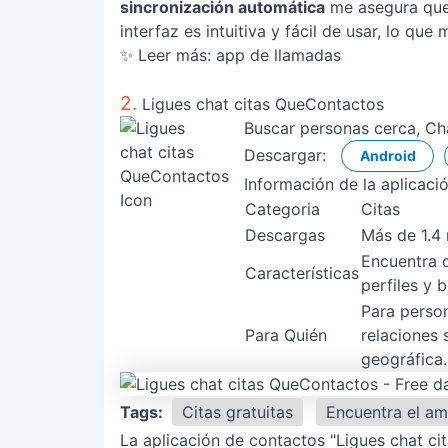
sincronización automática
me asegura que 
interfaz es intuitiva y fácil de usar, lo qu
✨ Leer más:
app de llamadas
2.
Ligues chat citas QueContactos
Buscar personas cerca, Cha
Descargar:
Android
Información de la aplicaci
Categoria
Citas
Descargas
Más de 1.4
Encuentra c
Características
perfiles y 
Para person
Para Quién
relaciones 
geográfica.
Tags:
Citas gratuitas
Encuentra el am
La aplicación de contactos "Ligues chat c