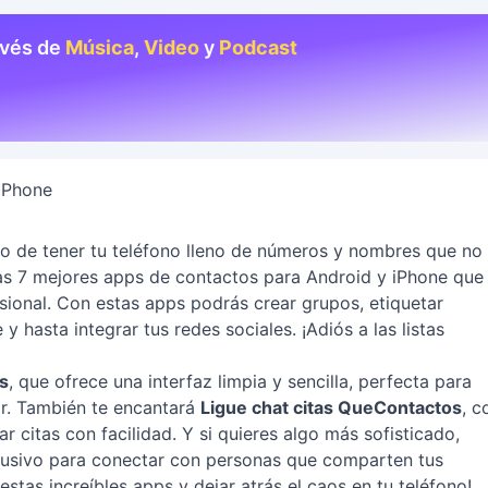
avés de
Música
,
Video
y
Podcast
iPhone
do de tener tu teléfono lleno de números y nombres que no
as 7 mejores apps de contactos para Android y iPhone que
esional. Con estas apps podrás crear grupos, etiquetar
 hasta integrar tus redes sociales. ¡Adiós a las listas
s
, que ofrece una interfaz limpia y sencilla, perfecta para
ar. También te encantará
Ligue chat citas QueContactos
, c
 citas con facilidad. Y si quieres algo más sofisticado,
lusivo para conectar con personas que comparten tus
stas increíbles apps y dejar atrás el caos en tu teléfono!