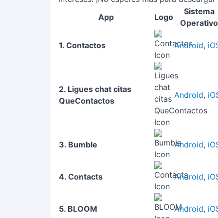
Sistema
App
Logo
Operativo
1. Contactos
Android
,
iO
2. Ligues chat citas
Android
,
iO
QueContactos
3. Bumble
Android
,
iO
4. Contacts
Android
,
iO
5. BLOOM
Android
,
iO