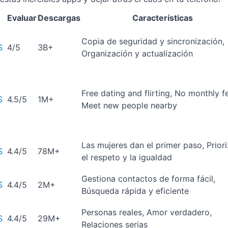
Evaluar
Descargas
Características
Copia de seguridad y sincronización,
S
4/5
3B+
Organización y actualización
Free dating and flirting, No monthly f
S
4.5/5
1M+
Meet new people nearby
Las mujeres dan el primer paso, Prior
S
4.4/5
78M+
el respeto y la igualdad
Gestiona contactos de forma fácil,
S
4.4/5
2M+
Búsqueda rápida y eficiente
Personas reales, Amor verdadero,
S
4.4/5
29M+
Relaciones serias