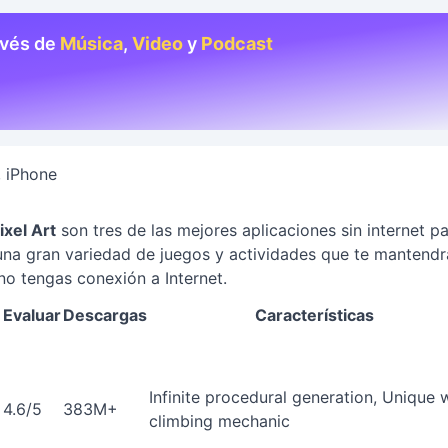
avés de
Música
,
Video
y
Podcast
, iPhone
ixel Art
son tres de las mejores aplicaciones sin internet p
 una gran variedad de juegos y actividades que te mantend
no tengas conexión a Internet.
Evaluar
Descargas
Características
Infinite procedural generation, Unique w
4.6/5
383M+
climbing mechanic