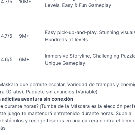
4.7/5
10M+
Levels, Easy & Fun Gameplay
Easy pick-up-and-play, Stunning visuals
4.7/5
9M+
Hundreds of levels
Immersive Storyline, Challenging Puzzle
4.6/5
6M+
Unique Gameplay
o, Maskara que permite escalar, Variedad de trampas y enem
 (Gratis), Paquete sin anuncios (Variable)
adictiva aventura sin conexión
e durante horas? ¡Tumba de la Máscara es la elección perf
 este juego te mantendrá entretenido durante horas. Sube a
obstáculos y recoge tesoros en una carrera contra el tiemp
ás!