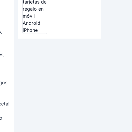
,
s,
igos
ecta!
o.