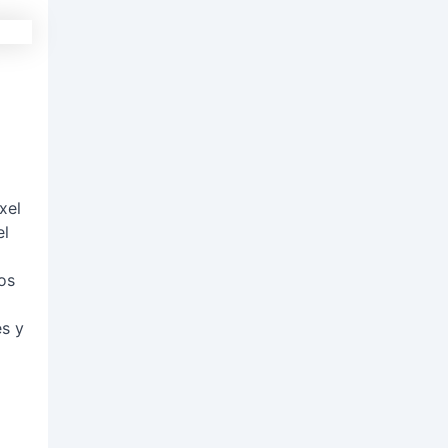
xel
el
os
és y