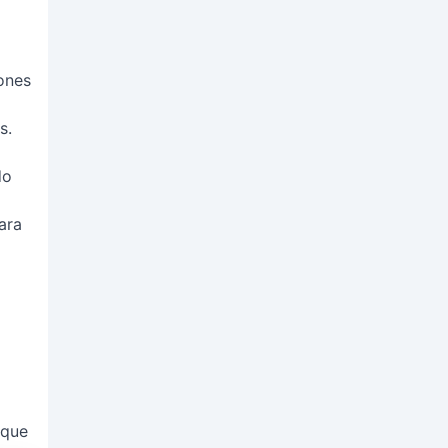
ones
s.
do
ara
 que