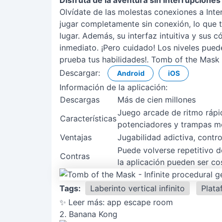
Disfruta de la aventura sin interrupciones
Olvídate de las molestas conexiones a Int
jugar completamente sin conexión, lo que t
lugar. Además, su interfaz intuitiva y sus 
inmediato. ¡Pero cuidado! Los niveles pued
prueba tus habilidades!. Tomb of the Mask
Descargar:
Android
iOS
Información de la aplicación:
Descargas
Más de cien millones
Juego arcade de ritmo rápi
Características
potenciadores y trampas mo
Ventajas
Jugabilidad adictiva, contro
Puede volverse repetitivo 
Contras
la aplicación pueden ser co
Tags:
Laberinto vertical infinito
Plata
✨ Leer más:
app escape room
2. Banana Kong