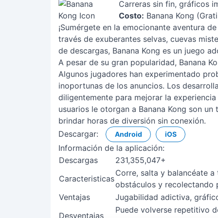
Carreras sin fin, gráficos
Costo:
Banana Kong (Gratis
¡Sumérgete en la emocionante aventura de 
través de exuberantes selvas, cuevas mist
de descargas, Banana Kong es un juego ad
A pesar de su gran popularidad, Banana Ko
Algunos jugadores han experimentado probl
inoportunas de los anuncios. Los desarrol
diligentemente para mejorar la experiencia 
usuarios le otorgan a Banana Kong son un 
brindar horas de diversión sin conexión.
Descargar:
Android
iOS
Información de la aplicación:
Descargas
231,355,047+
Corre, salta y balancéate a
Caracteristicas
obstáculos y recolectando 
Ventajas
Jugabilidad adictiva, gráfi
Puede volverse repetitivo 
Desventajas