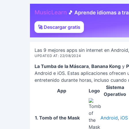
MusicLearn
🎵 Aprende idiomas a tr
🚀 Descargar gratis
Las 9 mejores apps sin internet en Android
UPDATED AT: 22/08/2024
La Tumba de la Máscara
,
Banana Kong
y
P
Android e iOS. Estas aplicaciones ofrecen
entretenido durante horas, incluso cuando 
Sistema
App
Logo
Operativo
1. Tomb of the Mask
Android
,
iOS