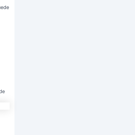
uede
 de