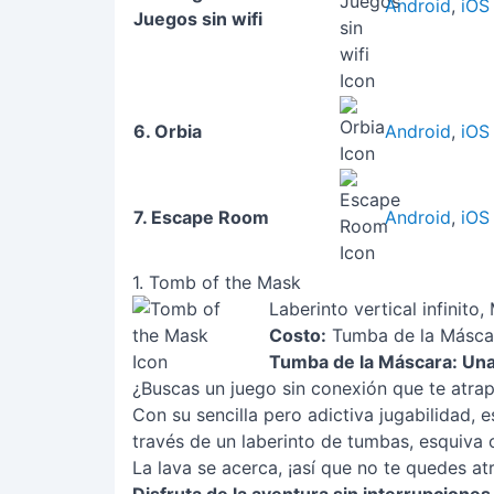
Android
,
iOS
Juegos sin wifi
6. Orbia
Android
,
iOS
7. Escape Room
Android
,
iOS
1. Tomb of the Mask
Laberinto vertical infinit
Costo:
Tumba de la Máscara
Tumba de la Máscara: Una 
¿Buscas un juego sin conexión que te atrap
Con su sencilla pero adictiva jugabilidad,
través de un laberinto de tumbas, esquiva 
La lava se acerca, ¡así que no te quedes atr