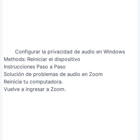
Vuelve a ingresar a Zoom.
Solución de problemas de audio en Zoom
[RelatedPost]
Errores Comunes a Evitar
1. Micrófono incorrecto seleccionado
Razón
: Zoom puede estar usando un micrófono
diferente al que deseas, como los auriculares
integrados o un micrófono virtual.
Solución
: En la configuración de audio de Zoom,
selecciona el micrófono correcto de la lista
desplegable.
2. Micrófono desactivado o sin conexión
Razón
: El micrófono puede estar físicamente
desactivado (muteado) o no estar conectado
correctamente al ordenador.
Solución
: Asegúrate de que el micrófono esté
encendido, conectado y que el volumen esté subido.