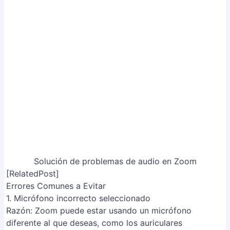
3. Permisos de micrófono no otorgados
Razón
: Zoom puede no tener permiso para acceder al
micrófono en la configuración del sistema operativo.
Solución
: Revisa la configuración de privacidad de tu
sistema operativo y otorga a Zoom permiso para usar
el micrófono.
Artículos Relacionados
Recuerda Beber Agua: Guía
Completa de la App
Ajustar Tamaño de Imagen para
Instagram SIN Recortar: Método
Rápido y Fácil