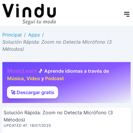
Principal
/
Apps
/
Solución Rápida: Zoom no Detecta Micrófono (3
Métodos)
MusicLearn
🎵 Aprende idiomas a través de
Música
,
Video
y
Podcast
🚀 Descargar gratis
Solución Rápida: Zoom no Detecta Micrófono (3
Métodos)
UPDATED AT: 16/07/2025