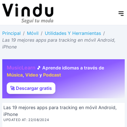
Principal
/
Móvil
/
Utilidades Y Herramientas
/
Las 19 mejores apps para tracking en móvil Android,
iPhone
MusicLearn
🎵 Aprende idiomas a través de
Música
,
Video
y
Podcast
🚀 Descargar gratis
Las 19 mejores apps para tracking en móvil Android,
iPhone
UPDATED AT: 22/08/2024