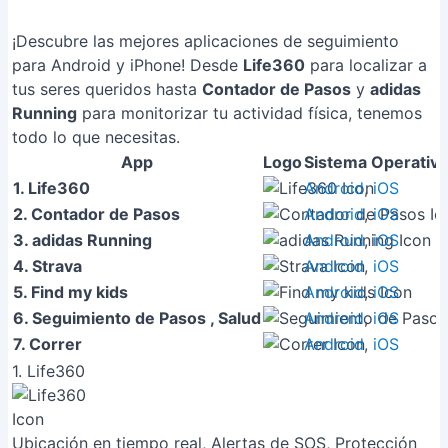
¡Descubre las mejores aplicaciones de seguimiento
para Android y iPhone! Desde
Life360
para localizar a
tus seres queridos hasta
Contador de Pasos
y
adidas
Running
para monitorizar tu actividad física, tenemos
todo lo que necesitas.
App
Logo
Sistema Operativ
1. Life360
Android
,
iOS
2. Contador de Pasos
Android
,
iOS
3. adidas Running
Android
,
iOS
4. Strava
Android
,
iOS
5. Find my kids
Android
,
iOS
6. Seguimiento de Pasos , Salud
Android
,
iOS
7. Correr
Android
,
iOS
1. Life360
Ubicación en tiempo real, Alertas de SOS, Protección