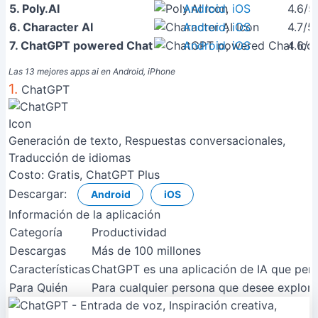
5. Poly.AI
Android
,
iOS
4.6/5
6. Character AI
Android
,
iOS
4.7/5
7. ChatGPT powered Chat
Android
,
iOS
4.6/5
Las 13 mejores apps ai en Android, iPhone
1.
ChatGPT
Generación de texto, Respuestas conversacionales,
Traducción de idiomas
Costo:
Gratis, ChatGPT Plus
Descargar:
Android
iOS
Información de la aplicación
Categoría
Productividad
Descargas
Más de 100 millones
Características
ChatGPT es una aplicación de IA que permi
Para Quién
Para cualquier persona que desee explora