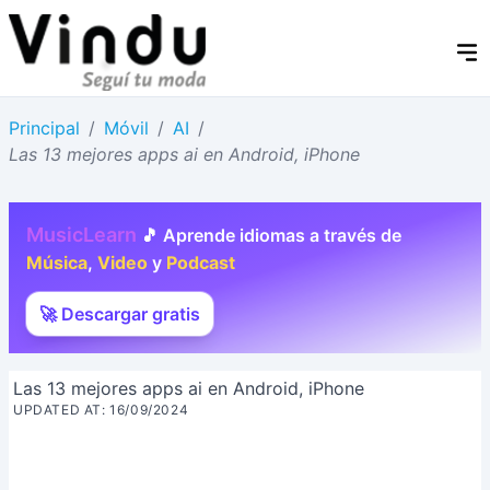
Principal
/
Móvil
/
AI
/
Las 13 mejores apps ai en Android, iPhone
MusicLearn
🎵 Aprende idiomas a través de
Música
,
Video
y
Podcast
🚀 Descargar gratis
Las 13 mejores apps ai en Android, iPhone
UPDATED AT: 16/09/2024