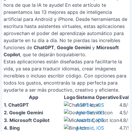
hora de que la IA te ayude! En este artículo te
presentamos las 13 mejores apps de inteligencia
artificial para Android y iPhone. Desde herramientas de
escritura hasta asistentes virtuales, estas aplicaciones
aprovechan el poder del aprendizaje automático para
ayudarte en tu día a día. No te pierdas las increíbles
funciones de
ChatGPT
,
Google Gemini
y
Microsoft
Copilot
, que te dejarán boquiabierto.
Estas aplicaciones están diseñadas para facilitarte la
vida, ya sea para traducir idiomas, crear imágenes
increíbles o incluso escribir código. Con opciones para
todos los gustos, encontrarás la app perfecta para
ayudarte a ser más productivo, creativo y eficiente.
App
Logo
Sistema Operativo
Evalu
1. ChatGPT
Android
,
iOS
4.8/5
2. Google Gemini
Android
,
iOS
4.5/5
3. Microsoft Copilot
Android
,
iOS
4.8/5
4. Bing
Android
,
iOS
4.7/5