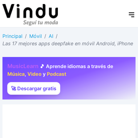
Principal
/
Móvil
/
AI
/
Las 17 mejores apps deepfake en móvil Android, iPhone
MusicLearn
🎵 Aprende idiomas a través de
Música
,
Video
y
Podcast
🚀 Descargar gratis