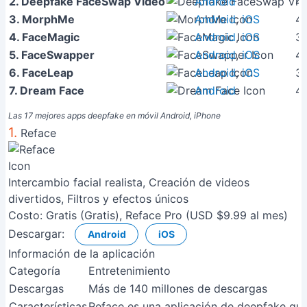
2. Deepfake FaceSwap Video
Android
4.
3. MorphMe
Android
,
iOS
4
4. FaceMagic
Android
,
iOS
3.
5. FaceSwapper
Android
,
iOS
4.
6. FaceLeap
Android
,
iOS
3.
7. Dream Face
Android
4.
Las 17 mejores apps deepfake en móvil Android, iPhone
1.
Reface
Intercambio facial realista, Creación de videos
divertidos, Filtros y efectos únicos
Costo:
Gratis (Gratis), Reface Pro (USD $9.99 al mes)
Descargar:
Android
iOS
Información de la aplicación
Categoría
Entretenimiento
Descargas
Más de 140 millones de descargas
Características
Reface es una aplicación de deepfake que 