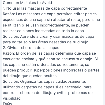
Solución
: Aprende a crear y usar máscaras de capa
para editar solo las áreas deseadas de tu dibujo.
2. Olvidar el orden de las capas
Razón
: El orden de las capas determina qué capa se
encuentra encima y qué capa se encuentra debajo. Si
las capas no están ordenadas correctamente, se
pueden producir superposiciones incorrectas o partes
del dibujo que quedan ocultas.
Solución
: Organiza tus capas cuidadosamente,
utilizando carpetas de capas si es necesario, para
controlar el orden de dibujo y evitar problemas de
visibilidad.
FAQs
¿Cómo puedo crear una máscara de recorte en Clip
Studio Paint?
Para crear una máscara de recorte, selecciona la capa
que quieres que sea afectada por la máscara. Luego,
mantén presionada la tecla Alt (o Opción en Mac) y haz
clic en el borde inferior de la capa que actuará como