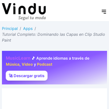
Principal
/
Apps
/
Tutorial Completo: Dominando las Capas en Clip Studio
Paint
MusicLearn
🎵 Aprende idiomas a través de
Música
,
Video
y
Podcast
🚀 Descargar gratis