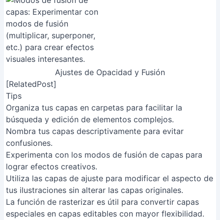
[RelatedPost]
Tips
Organiza tus capas en carpetas para facilitar la
búsqueda y edición de elementos complejos.
Nombra tus capas descriptivamente para evitar
confusiones.
Experimenta con los modos de fusión de capas para
lograr efectos creativos.
Utiliza las capas de ajuste para modificar el aspecto de
tus ilustraciones sin alterar las capas originales.
La función de rasterizar es útil para convertir capas
especiales en capas editables con mayor flexibilidad.
Common Mistakes to Avoid
1. No usar las máscaras de capa correctamente
Razón
: Las máscaras de capa permiten editar partes
específicas de una capa sin afectar el resto, pero si no
se utilizan o se usan incorrectamente, se pueden
realizar ediciones indeseadas en toda la capa.