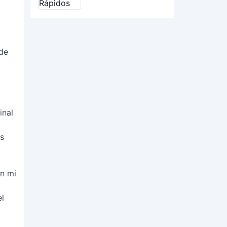
 de
inal
os
en mi
el