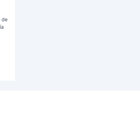
a de
ía