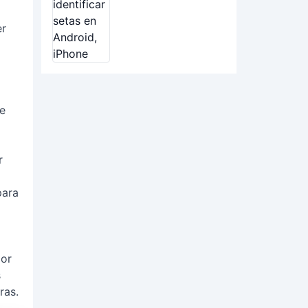
er
e
r
para
por
s
ras.