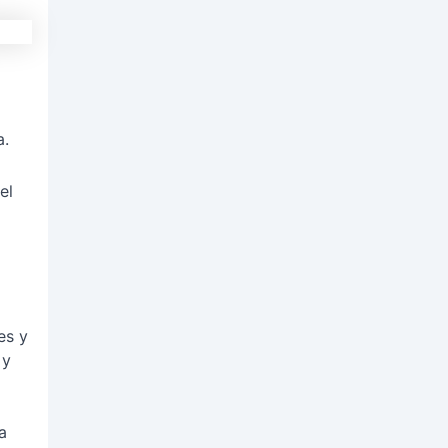
a.
el
es y
 y
a