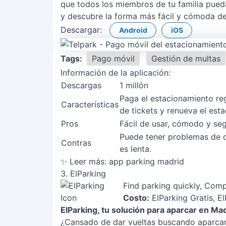
que todos los miembros de tu familia pueda
y descubre la forma más fácil y cómoda de
Descargar:
Android
iOS
Tags:
Pago móvil
Gestión de multas
Información de la aplicación:
Descargas
1 millón
Paga el estacionamiento regu
Características
de tickets y renueva el esta
Pros
Fácil de usar, cómodo y seg
Puede tener problemas de co
Contras
es lenta.
✨ Leer más:
app parking madrid
3. ElParking
Find parking quickly, Comp
Costo:
ElParking Gratis, E
ElParking, tu solución para aparcar en Ma
¿Cansado de dar vueltas buscando aparcam