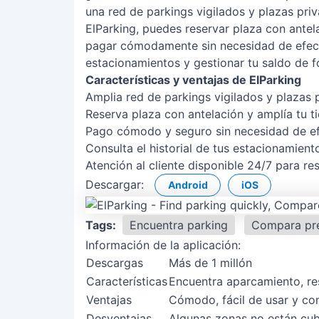
una red de parkings vigilados y plazas pr
ElParking, puedes reservar plaza con antel
pagar cómodamente sin necesidad de efectiv
estacionamientos y gestionar tu saldo de f
Características y ventajas de ElParking
Amplia red de parkings vigilados y plazas 
Reserva plaza con antelación y amplía tu 
Pago cómodo y seguro sin necesidad de ef
Consulta el historial de tus estacionamient
Atención al cliente disponible 24/7 para res
Descargar:
Android
iOS
Tags:
Encuentra parking
Compara pr
Información de la aplicación:
Descargas
Más de 1 millón
Características
Encuentra aparcamiento, re
Ventajas
Cómodo, fácil de usar y co
Desventajas
Algunas zonas no están cubi