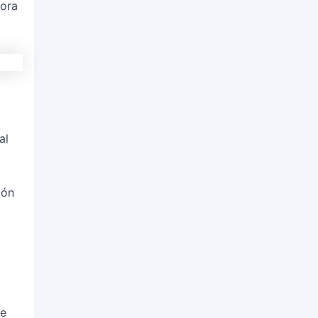
hora
al
ión
ce