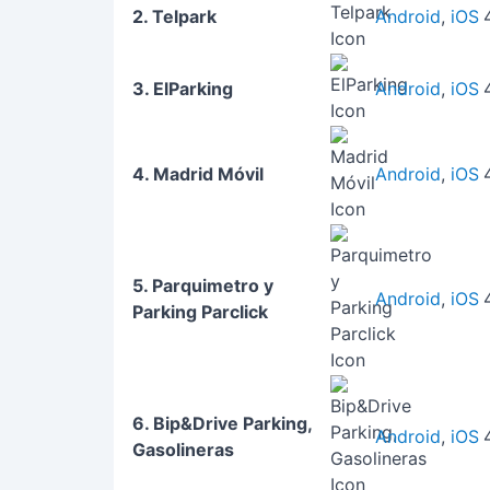
2. Telpark
Android
,
iOS
3. ElParking
Android
,
iOS
4. Madrid Móvil
Android
,
iOS
5. Parquimetro y
Android
,
iOS
Parking Parclick
6. Bip&Drive Parking,
Android
,
iOS
Gasolineras