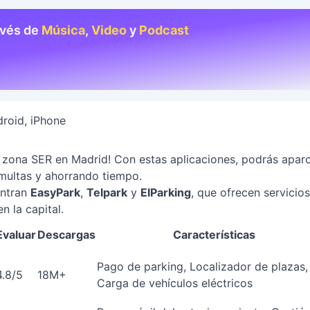
avés de
Música
,
Video
y
Podcast
roid, iPhone
 zona SER en Madrid! Con estas aplicaciones, podrás apar
 multas y ahorrando tiempo.
entran
EasyPark
,
Telpark
y
ElParking
, que ofrecen servicios
 la capital.
Evaluar
Descargas
Características
Pago de parking, Localizador de plazas,
4.8/5
18M+
Carga de vehículos eléctricos