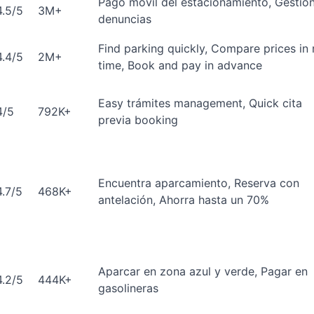
Pago móvil del estacionamiento, Gestió
4.5/5
3M+
denuncias
Find parking quickly, Compare prices in 
4.4/5
2M+
time, Book and pay in advance
Easy trámites management, Quick cita
4/5
792K+
previa booking
Encuentra aparcamiento, Reserva con
4.7/5
468K+
antelación, Ahorra hasta un 70%
Aparcar en zona azul y verde, Pagar en
4.2/5
444K+
gasolineras