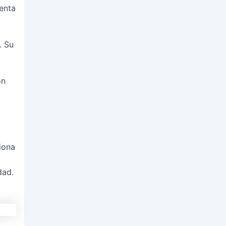
enta
. Su
ón
iona
dad.