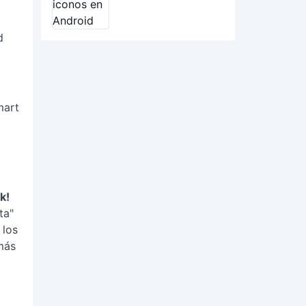
d
mart
k!
ta"
 los
más