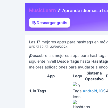
MusicLearn
🎵 Aprende idiomas a tr
🚀 Descargar gratis
Las 17 mejores apps para hashtags en móvi
UPDATED AT: 22/08/2024
¡Descubre las mejores apps para hashtags e
siguiente nivel! Desde
Tags
hasta
Hashtags
mejores aplicaciones para ayudarte a encon
Sistema
App
Logo
Operativo
1. in Tags
Android
,
iOS
4