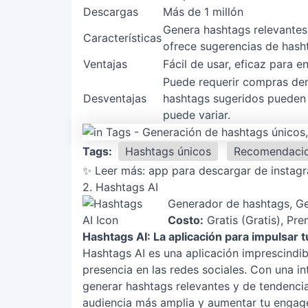
Descargas
Más de 1 millón
Genera hashtags relevantes 
Características
ofrece sugerencias de hash
Ventajas
Fácil de usar, eficaz para e
Puede requerir compras den
Desventajas
hashtags sugeridos pueden n
puede variar.
Tags:
Hashtags únicos
Recomendacio
✨ Leer más:
app para descargar de instag
2. Hashtags AI
Generador de hashtags, G
Costo:
Gratis (Gratis), Pr
Hashtags AI: La aplicación para impulsar 
Hashtags AI es una aplicación imprescindi
presencia en las redes sociales. Con una int
generar hashtags relevantes y de tendencia
audiencia más amplia y aumentar tu engag