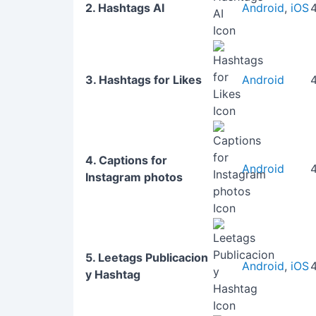
2. Hashtags AI
Android
,
iOS
4
3. Hashtags for Likes
Android
4. Captions for
Android
Instagram photos
5. Leetags Publicacion
Android
,
iOS
4
y Hashtag