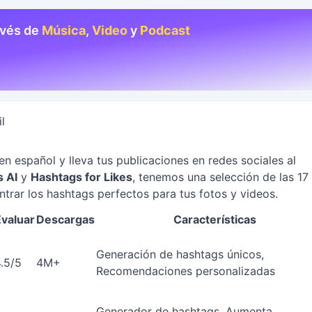
avés de
Música
,
Video
y
Podcast
l
n español y lleva tus publicaciones en redes sociales al
 AI
y
Hashtags for Likes
, tenemos una selección de las 17
trar los hashtags perfectos para tus fotos y videos.
Evaluar
Descargas
Características
Generación de hashtags únicos,
.5/5
4M+
Recomendaciones personalizadas
Generador de hashtags, Aumenta