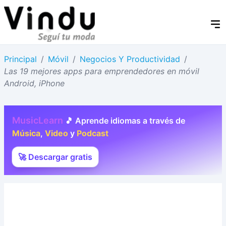
Principal
/
Móvil
/
Negocios Y Productividad
/
Las 19 mejores apps para emprendedores en móvil
Android, iPhone
MusicLearn
🎵 Aprende idiomas a través de
Música
,
Video
y
Podcast
🚀 Descargar gratis