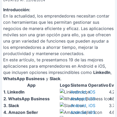
UPDATED AT: 22/08/2024
Introducción:
En la actualidad, los emprendedores necesitan contar
con herramientas que les permitan gestionar sus
negocios de manera eficiente y eficaz. Las aplicaciones
móviles son una gran opción para ello, ya que ofrecen
una gran variedad de funciones que pueden ayudar a
los emprendedores a ahorrar tiempo, mejorar la
productividad y mantenerse conectados.
En este artículo, te presentamos 19 de las mejores
aplicaciones para emprendedores en Android e iOS,
que incluyen opciones imprescindibles como
LinkedIn
,
WhatsApp Business
y
Slack
.
App
Logo
Sistema Operativo
Eva
1. LinkedIn
Android
,
iOS
4.2
2. WhatsApp Business
Android
,
iOS
4.8
3. Slack
Android
,
iOS
3.7
4. Amazon Seller
Android
,
iOS
4.6