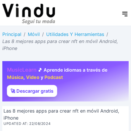
Principal
/
Móvil
/
Utilidades Y Herramientas
/
Las 8 mejores apps para crear nft en móvil Android,
iPhone
MusicLearn
🎵 Aprende idiomas a través de
Música
,
Video
y
Podcast
🚀 Descargar gratis
Las 8 mejores apps para crear nft en móvil Android,
iPhone
UPDATED AT: 22/08/2024