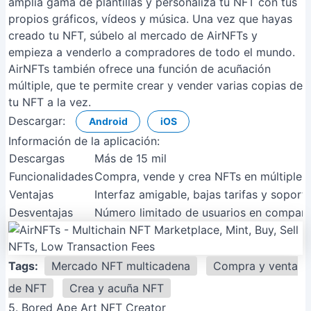
amplia gama de plantillas y personaliza tu NFT con tus
propios gráficos, vídeos y música. Una vez que hayas
creado tu NFT, súbelo al mercado de AirNFTs y
empieza a venderlo a compradores de todo el mundo.
AirNFTs también ofrece una función de acuñación
múltiple, que te permite crear y vender varias copias de
tu NFT a la vez.
Descargar:
Android
iOS
Información de la aplicación:
Descargas
Más de 15 mil
Funcionalidades
Compra, vende y crea NFTs en múltiples b
Ventajas
Interfaz amigable, bajas tarifas y soport
Desventajas
Número limitado de usuarios en comparac
Tags:
Mercado NFT multicadena
Compra y venta
de NFT
Crea y acuña NFT
5. Bored Ape Art NFT Creator