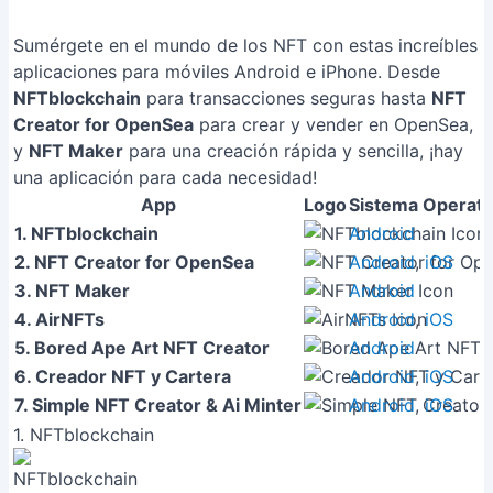
Sumérgete en el mundo de los NFT con estas increíbles
aplicaciones para móviles Android e iPhone. Desde
NFTblockchain
para transacciones seguras hasta
NFT
Creator for OpenSea
para crear y vender en OpenSea,
y
NFT Maker
para una creación rápida y sencilla, ¡hay
una aplicación para cada necesidad!
App
Logo
Sistema Operati
1. NFTblockchain
Android
2. NFT Creator for OpenSea
Android
,
iOS
3. NFT Maker
Android
4. AirNFTs
Android
,
iOS
5. Bored Ape Art NFT Creator
Android
6. Creador NFT y Cartera
Android
,
iOS
7. Simple NFT Creator & Ai Minter
Android
,
iOS
1. NFTblockchain