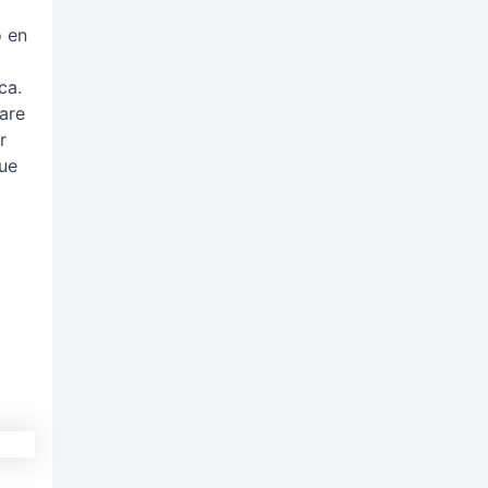
o en
ca.
are
r
gue