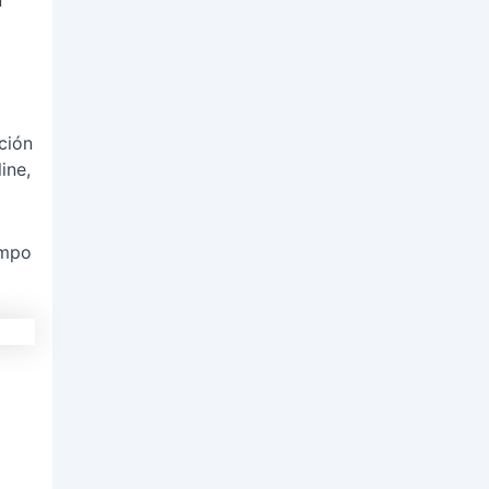
n
ción
ine,
empo