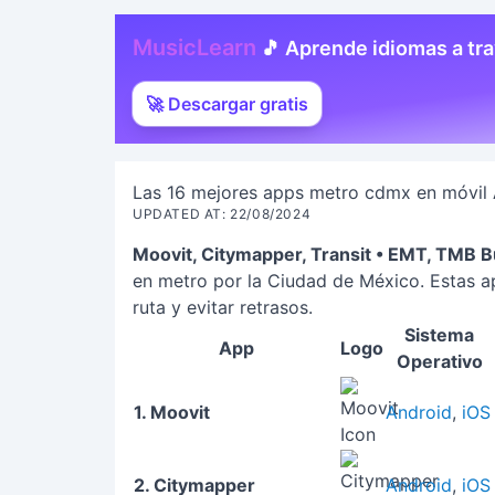
MusicLearn
🎵 Aprende idiomas a tr
🚀 Descargar gratis
Las 16 mejores apps metro cdmx en móvil 
UPDATED AT: 22/08/2024
Moovit, Citymapper, Transit • EMT, TMB B
en metro por la Ciudad de México. Estas apl
ruta y evitar retrasos.
Sistema
App
Logo
Operativo
1. Moovit
Android
,
iOS
2. Citymapper
Android
,
iOS