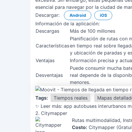
excesiva. Sin embargo, estas pequeñas desv
esencial para navegar por la ciudad de man
Descargar:
Android
iOS
Información de la aplicación:
Descargas
Más de 100 millones
Planificación de rutas con 
Características
en tiempo real sobre llegada
y ubicación de paradas y e
Ventajas
Información precisa y actual
Puede consumir mucha bater
Desventajas
real depende de la disponib
menores.
Tags:
Tiempos reales
Mapas detallad
✨ Leer más:
app autobuses interurbanos m
2. Citymapper
Rutas multimodalidad, Inst
Costo:
Citymapper (Gratuit