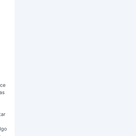
ece
as
tar
algo