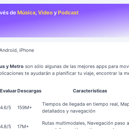
avés de
Música
,
Video
y
Podcast
Android, iPhone
us y Metro
son sólo algunas de las mejores apps para mov
icaciones te ayudarán a planificar tu viaje, encontrar la m
Evaluar
Descargas
Características
Tiempos de llegada en tiempo real, Ma
4.6/5
159M+
detallados y navegación
Rutas multimodales, Navegación paso 
4.8/5
17M+