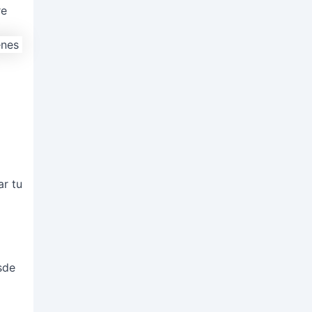
re
ar tu
sde