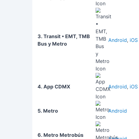
3. Transit • EMT, TMB
Android
,
iOS
Bus y Metro
4. App CDMX
Android
,
iOS
5. Metro
Android
6. Metro Metrobús
Android