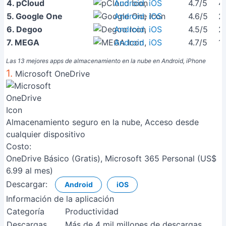
4. pCloud
Android
,
iOS
4.7/5
4
5. Google One
Android
,
iOS
4.6/5
2
6. Degoo
Android
,
iOS
4.5/5
2
7. MEGA
Android
,
iOS
4.7/5
1
Las 13 mejores apps de almacenamiento en la nube en Android, iPhone
1.
Microsoft OneDrive
Almacenamiento seguro en la nube, Acceso desde
cualquier dispositivo
Costo:
OneDrive Básico (Gratis), Microsoft 365 Personal (US$
6.99 al mes)
Descargar:
Android
iOS
Información de la aplicación
Categoría
Productividad
Descargas
Más de 4 mil millones de descargas