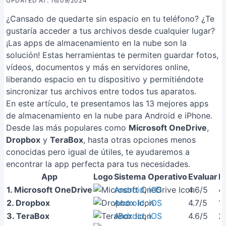
UPDATED AT: 16/09/2024
¿Cansado de quedarte sin espacio en tu teléfono? ¿Te
gustaría acceder a tus archivos desde cualquier lugar?
¡Las apps de almacenamiento en la nube son la
solución! Estas herramientas te permiten guardar fotos,
vídeos, documentos y más en servidores online,
liberando espacio en tu dispositivo y permitiéndote
sincronizar tus archivos entre todos tus aparatos.
En este artículo, te presentamos las 13 mejores apps
de almacenamiento en la nube para Android e iPhone.
Desde las más populares como
Microsoft OneDrive
,
Dropbox
y
TeraBox
, hasta otras opciones menos
conocidas pero igual de útiles, te ayudaremos a
encontrar la app perfecta para tus necesidades.
App
Logo
Sistema Operativo
Evaluar
D
1. Microsoft OneDrive
Android
,
iOS
4.6/5
4
2. Dropbox
Android
,
iOS
4.7/5
1
3. TeraBox
Android
,
iOS
4.6/5
2