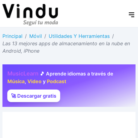
Principal
/
Móvil
/
Utilidades Y Herramientas
/
Las 13 mejores apps de almacenamiento en la nube en
Android, iPhone
MusicLearn
🎵 Aprende idiomas a través de
Música
,
Video
y
Podcast
🚀 Descargar gratis