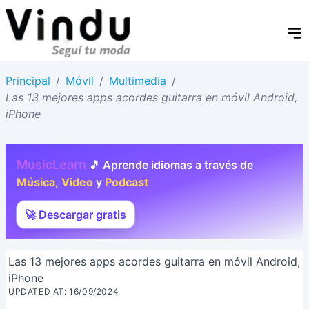
Principal
/
Móvil
/
Multimedia
/
Las 13 mejores apps acordes guitarra en móvil Android,
iPhone
MusicLearn
🎵 Aprende idiomas a través de
Música
,
Video
y
Podcast
🚀 Descargar gratis
Las 13 mejores apps acordes guitarra en móvil Android,
iPhone
UPDATED AT: 16/09/2024