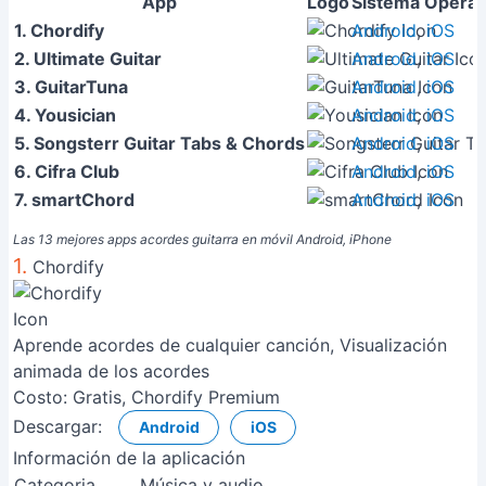
App
Logo
Sistema Operat
1. Chordify
Android
,
iOS
2. Ultimate Guitar
Android
,
iOS
3. GuitarTuna
Android
,
iOS
4. Yousician
Android
,
iOS
5. Songsterr Guitar Tabs & Chords
Android
,
iOS
6. Cifra Club
Android
,
iOS
7. smartChord
Android
,
iOS
Las 13 mejores apps acordes guitarra en móvil Android, iPhone
1.
Chordify
Aprende acordes de cualquier canción, Visualización
animada de los acordes
Costo:
Gratis, Chordify Premium
Descargar:
Android
iOS
Información de la aplicación
Categoria
Música y audio