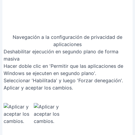
Deshabilitar ejecución en segundo plano de forma
masiva
Hacer doble clic en 'Permitir que las aplicaciones de
Windows se ejecuten en segundo plano'.
Seleccionar 'Habilitada' y luego 'Forzar denegación'.
Aplicar y aceptar los cambios.
Deshabilitar ejecución en segundo plano de forma
masiva
[RelatedPost]
Errores Comunes a Evitar
1. Deshabilitar la aplicación incorrecta
Razón
: Se selecciona una aplicación esencial para el
sistema operativo o un programa necesario para el
funcionamiento de otras aplicaciones, causando
inestabilidad o fallos.