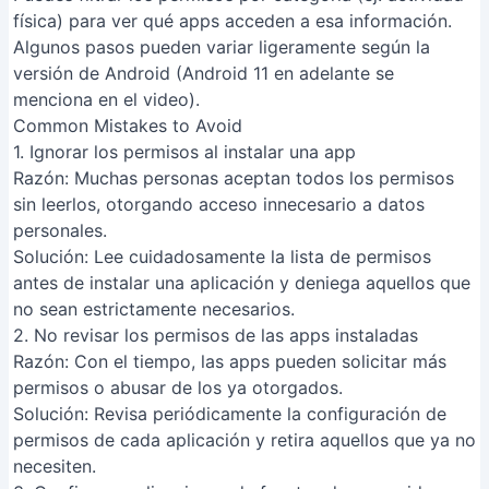
'Fuentes desconocidas' solo cuando sea estrictamente
necesario y de fuentes confiables.
FAQs
¿Qué pasa si deniego un permiso a una aplicación?
Depende de la aplicación y el permiso. Algunas apps
pueden funcionar con normalidad aún sin ciertos
permisos, mientras que otras podrían dejar de
funcionar correctamente o tener funcionalidades
limitadas. En general, Android te avisará si un permiso
es crucial para el funcionamiento de la app.
¿Cómo puedo revisar los permisos que ya he otorgado
a una app?
Ve a la configuración de tu teléfono, busca
'Aplicaciones' o 'Aplicaciones instaladas', selecciona la
app en cuestión y luego busca la opción 'Permisos'. Ahí
verás todos los permisos otorgados y podrás
modificarlos.