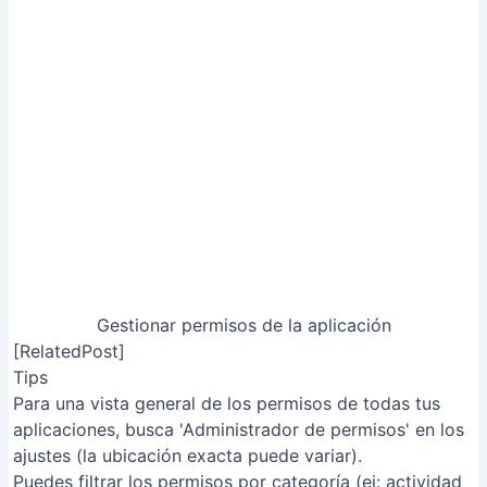
Razón
: Muchas personas aceptan todos los permisos
sin leerlos, otorgando acceso innecesario a datos
personales.
Solución
: Lee cuidadosamente la lista de permisos
antes de instalar una aplicación y deniega aquellos que
no sean estrictamente necesarios.
2. No revisar los permisos de las apps instaladas
Razón
: Con el tiempo, las apps pueden solicitar más
permisos o abusar de los ya otorgados.
Solución
: Revisa periódicamente la configuración de
permisos de cada aplicación y retira aquellos que ya no
necesiten.
3. Confiar en aplicaciones de fuentes desconocidas
Razón
: Descargar aplicaciones de fuentes no oficiales
puede resultar en la instalación de apps maliciosas con
permisos excesivos y ocultos.
Solución
: Descarga aplicaciones únicamente desde
Google Play Store y mantén activada la opción de