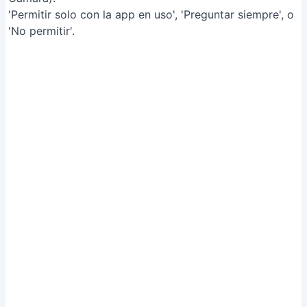
Gestionar permisos de la aplicación
[RelatedPost]
Tips
Para una vista general de los permisos de todas tus
aplicaciones, busca 'Administrador de permisos' en los
ajustes (la ubicación exacta puede variar).
Puedes filtrar los permisos por categoría (ej: actividad
física) para ver qué apps acceden a esa información.
Algunos pasos pueden variar ligeramente según la
versión de Android (Android 11 en adelante se
menciona en el video).
Common Mistakes to Avoid
1. Ignorar los permisos al instalar una app