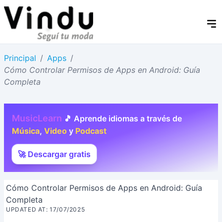
Principal
/
Apps
/
Cómo Controlar Permisos de Apps en Android: Guía
Completa
MusicLearn
🎵 Aprende idiomas a través de
Música
,
Video
y
Podcast
🚀 Descargar gratis
Cómo Controlar Permisos de Apps en Android: Guía
Completa
UPDATED AT: 17/07/2025