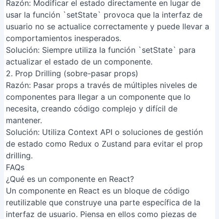
drilling.
FAQs
¿Qué es un componente en React?
Un componente en React es un bloque de código
reutilizable que construye una parte específica de la
interfaz de usuario. Piensa en ellos como piezas de
LEGO que se combinan para formar la aplicación
completa. Pueden ser funcionales o de clase.
¿Cuál es la diferencia entre componentes funcionales y
de clase?
Los componentes funcionales son más simples y se
usan para lógica sencilla. Los componentes de clase
ofrecen mayor control y son necesarios para gestionar
el estado interno con `useState` o `this.state` (aunque
`useState` se recomienda incluso en componentes
funcionales). Los funcionales son generalmente
preferidos para su simplicidad.
¿Cómo paso datos entre componentes?
Se utilizan las 'props' (propiedades). Un componente