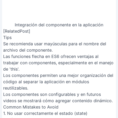
código al separar la aplicación en módulos
reutilizables.
Los componentes son configurables y en futuros
videos se mostrará cómo agregar contenido dinámico.
Common Mistakes to Avoid
1. No usar correctamente el estado (state)
Razón
: Modificar el estado directamente en lugar de
usar la función `setState` provoca que la interfaz de
usuario no se actualice correctamente y puede llevar a
comportamientos inesperados.
Solución
: Siempre utiliza la función `setState` para
actualizar el estado de un componente.
2. Prop Drilling (sobre-pasar props)
Razón
: Pasar props a través de múltiples niveles de
componentes para llegar a un componente que lo
necesita, creando código complejo y difícil de
mantener.
Solución
: Utiliza Context API o soluciones de gestión
de estado como Redux o Zustand para evitar el prop