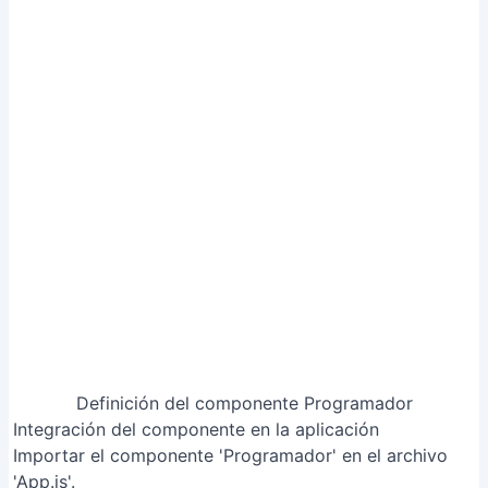
Definición del componente Programador
Integración del componente en la aplicación
Importar el componente 'Programador' en el archivo
'App.js'.
Utilizar el componente importado dentro del JSX de
'App.js'. Se puede usar una sola etiqueta o dos
(apertura y cierre).