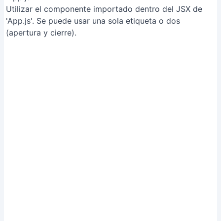
Integración del componente en la aplicación
[RelatedPost]
Tips
Se recomienda usar mayúsculas para el nombre del
archivo del componente.
Las funciones flecha en ES6 ofrecen ventajas al
trabajar con componentes, especialmente en el manejo
de 'this'.
Los componentes permiten una mejor organización del