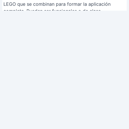
padre pasa datos a un componente hijo a través de
atributos en la etiqueta del componente hijo. Para
comunicación entre componentes no relacionados,
considera usar el contexto (Context API).
Artículos Relacionados
Añadir Fuentes Personalizadas en
WordPress: Guía Completa y Fácil
Importar Conceptos a Quizlet
desde Word o Excel: ¡La Forma
Más Rápida!