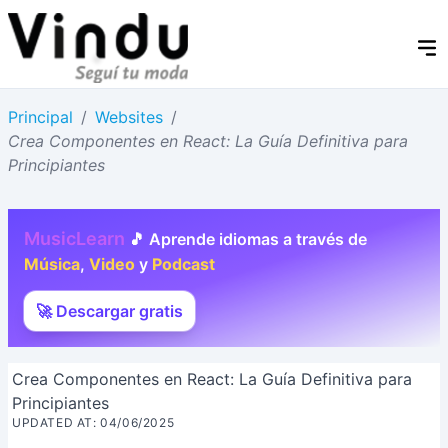
Principal
/
Websites
/
Crea Componentes en React: La Guía Definitiva para
Principiantes
MusicLearn
🎵 Aprende idiomas a través de
Música
,
Video
y
Podcast
🚀 Descargar gratis
Crea Componentes en React: La Guía Definitiva para
Principiantes
UPDATED AT: 04/06/2025