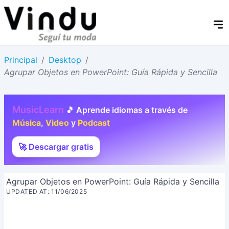
Principal
/
Desktop
/
Agrupar Objetos en PowerPoint: Guía Rápida y Sencilla
MusicLearn
🎵 Aprende idiomas a través de
Música
,
Video
y
Podcast
🚀 Descargar gratis
Agrupar Objetos en PowerPoint: Guía Rápida y Sencilla
UPDATED AT: 11/06/2025