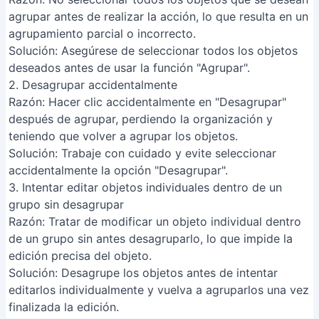
Masterizando el Croma Key: Guía
Definitiva para un Fondo Limpio y
Realista
Configurar Proxy Residencial en
macOS: Guía Paso a Paso
Efecto Pintura al Óleo Abstracta
en Photoshop: Guía Completa
Solución rápida: Cámara MacBook
no funciona (5 soluciones fáciles)