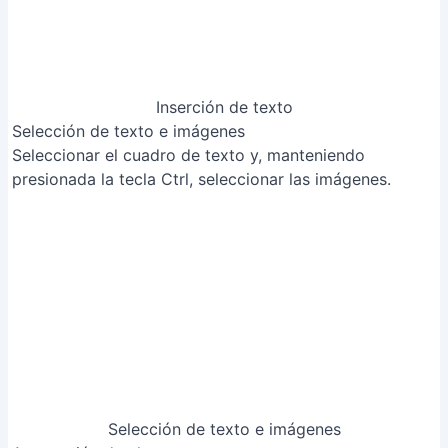
presionada la tecla Ctrl, seleccionar las imágenes.
Selección de texto e imágenes
Agrupación de elementos
Hacer clic derecho y seleccionar la opción 'Agrupar'.
Agrupación de elementos
Tips
Puedes también arrastrar y seleccionar con el botón
izquierdo ambos elementos antes de agrupar.
[RelatedPost]
Errores Comunes a Evitar
1. Seleccionar objetos incorrectamente
Razón
: No seleccionar todos los objetos que se desean
agrupar antes de realizar la acción, lo que resulta en un
agrupamiento parcial o incorrecto.