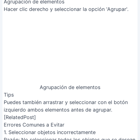
Solución
: Asegúrese de seleccionar todos los objetos
deseados antes de usar la función "Agrupar".
2. Desagrupar accidentalmente
Razón
: Hacer clic accidentalmente en "Desagrupar"
después de agrupar, perdiendo la organización y
teniendo que volver a agrupar los objetos.
Solución
: Trabaje con cuidado y evite seleccionar
accidentalmente la opción "Desagrupar".
3. Intentar editar objetos individuales dentro de un
grupo sin desagrupar
Razón
: Tratar de modificar un objeto individual dentro
de un grupo sin antes desagruparlo, lo que impide la
edición precisa del objeto.
Solución
: Desagrupe los objetos antes de intentar
editarlos individualmente y vuelva a agruparlos una vez
finalizada la edición.
Artículos Relacionados